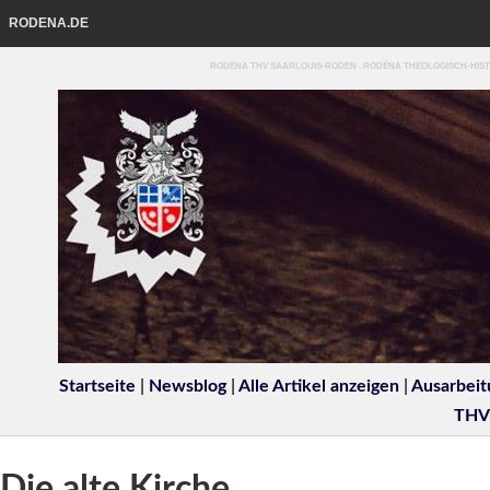
RODENA.DE
RODENA THV SAARLOUIS-RODEN . RODĒNA THEOLOGISCH-HIST
Startseite
|
Newsblog
|
Alle Artikel anzeigen
|
Ausarbeit
THV
Die alte Kirche