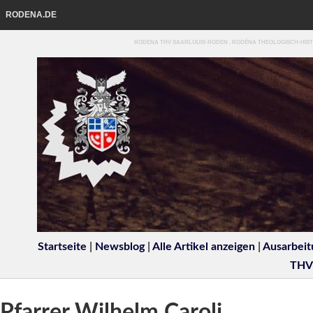
RODENA.DE
RODENA THV SAARLOUIS-RODEN . RODĒNA THEOLOGISCH-HIST
Startseite
|
Newsblog
|
Alle Artikel anzeigen
|
Ausarbeit
THV
Pfarrer Wilhelm Caroli