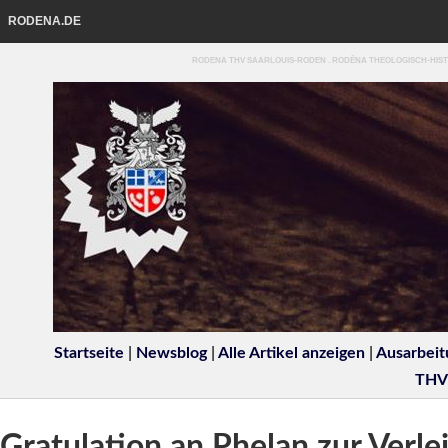
RODENA.DE
RODENA THV SAARLOUIS-RODEN . RODĒNA THEOLOGISCH-HIST
Startseite
|
Newsblog
|
Alle Artikel anzeigen
|
Ausarbeit
THV
Gratulation an Phelan zur Verle