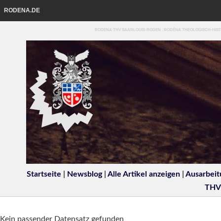
RODENA.DE
RODENA THV SAARLOUIS-RODEN . RODĒNA THEOLOGISCH-HIST
Startseite
|
Newsblog
|
Alle Artikel anzeigen
|
Ausarbeit
THV
Kein passender Datensatz gefunden